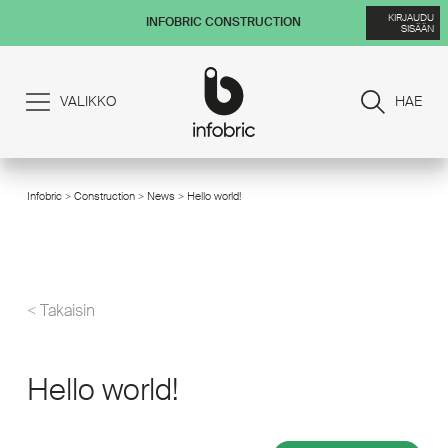
KIRJAUDU
INFOBRIC CONSTRUCTION
SISÄÄN
VALIKKO
HAE
Infobric
>
Construction
>
News
> Hello world!
/
< Takaisin
Hello world!