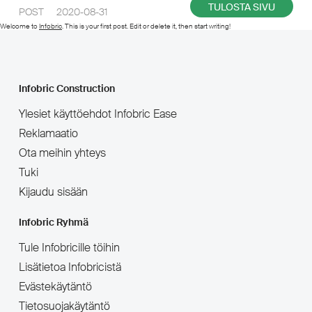
TULOSTA SIVU
POST 2020-08-31
Welcome to
Infobric
. This is your first post. Edit or delete it, then start writing!
Infobric Construction
Ylesiet käyttöehdot Infobric Ease
Reklamaatio
Ota meihin yhteys
Tuki
Kijaudu sisään
Infobric Ryhmä
Tule Infobricille töihin
Lisätietoa Infobricistä
Evästekäytäntö
Tietosuojakäytäntö