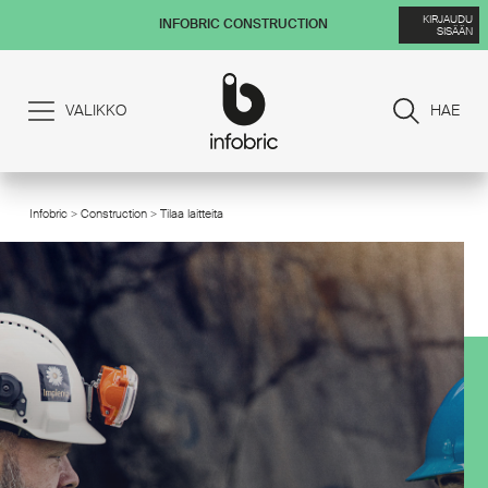
KIRJAUDU
INFOBRIC CONSTRUCTION
SISÄÄN
VALIKKO
HAE
Infobric
>
Construction
> Tilaa laitteita
/