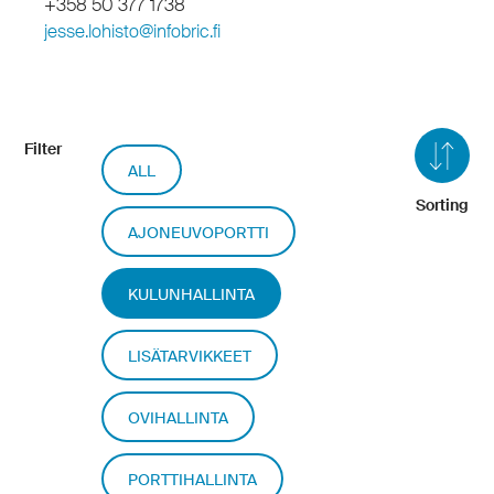
+358 50 377 1738
jesse.lohisto@infobric.fi
Filter
ALL
Sorting
AJONEUVOPORTTI
KULUNHALLINTA
LISÄTARVIKKEET
OVIHALLINTA
PORTTIHALLINTA